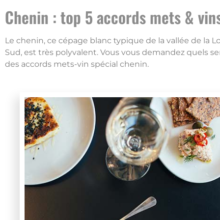
Chenin : top 5 accords mets & vin
Le chenin, ce cépage blanc typique de la vallée de la L
Sud, est très polyvalent. Vous vous demandez quels se
des accords mets-vin spécial chenin.