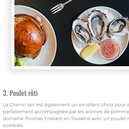
3. Poulet rôti
Le Chenin sec est également un excellent choix pour ac
parfaitement accompagnée par les arômes de pommes et
domaine Thomas Frissant en Touraine avec un poulet rô
comblés.