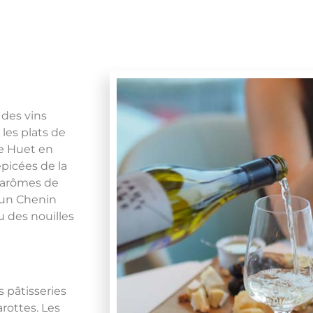
 des vins
les plats de
ne Huet en
épicées de la
s arômes de
r un Chenin
 des nouilles
 pâtisseries
rottes. Les