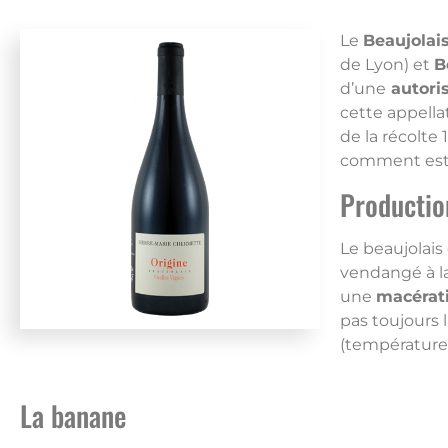
Le
Beaujolai
de Lyon) et
B
d’une
autoris
cette appellat
de la récolte 
comment est 
Productio
Le beaujolais 
vendangé à la
une
macérati
pas toujours l
(températures
La banane