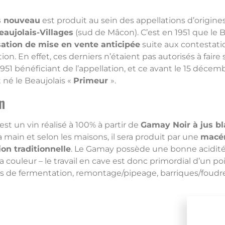
s nouveau
est produit au sein des appellations d’origine
eaujolais-Villages
(sud de Mâcon). C’est en 1951 que le B
ation de mise en vente anticipée
suite aux contestati
ion. En effet, ces derniers n’étaient pas autorisés à faire s
1951 bénéficiant de l’appellation, et ce avant le 15 décemb
né le Beaujolais «
Primeur
».
n
est un vin réalisé à 100% à partir de
Gamay Noir à jus b
 main et selon les maisons, il sera produit par une
macér
on traditionnelle
. Le Gamay possède une bonne acidité 
a couleur – le travail en cave est donc primordial d’un poi
 de fermentation, remontage/pipeage, barriques/foudres,