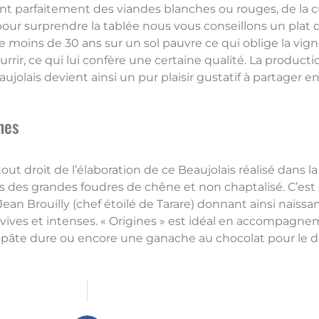
nt parfaitement des viandes blanches ou rouges, de la cu
our surprendre la tablée nous vous conseillons un plat d’
e moins de 30 ans sur un sol pauvre ce qui oblige la vi
urrir, ce qui lui confère une certaine qualité. La productio
ujolais devient ainsi un pur plaisir gustatif à partager e
nes
out droit de l’élaboration de ce Beaujolais réalisé dans l
 des grandes foudres de chêne et non chaptalisé. C’est 
Jean Brouilly (chef étoilé de Tarare) donnant ainsi naissa
 vives et intenses. « Origines » est idéal en accompagnem
 pâte dure ou encore une ganache au chocolat pour le d