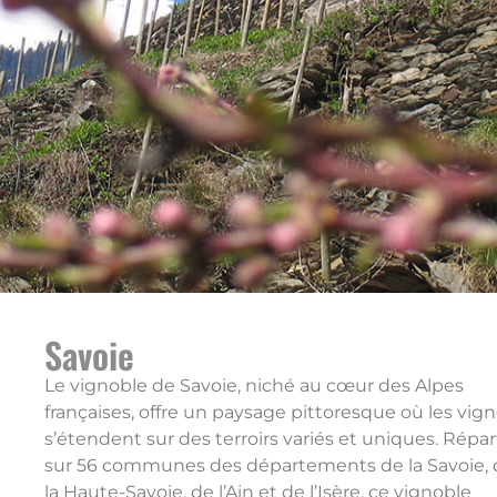
Savoie
Le vignoble de Savoie, niché au cœur des Alpes
françaises, offre un paysage pittoresque où les vig
s’étendent sur des terroirs variés et uniques. Répar
sur 56 communes des départements de la Savoie, 
la Haute-Savoie, de l’Ain et de l’Isère, ce vignoble